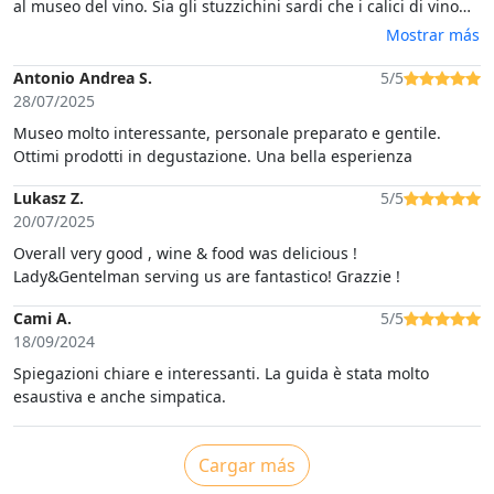
al museo del vino. Sia gli stuzzichini sardi che i calici di vino
erano squisiti, il personale è stato molto cordiale e ha reso la
Mostrar más
nostra visita perfetta. Grazie mille.
Antonio Andrea S.
5/5
28/07/2025
Museo molto interessante, personale preparato e gentile.
Ottimi prodotti in degustazione. Una bella esperienza
Lukasz Z.
5/5
20/07/2025
Overall very good , wine & food was delicious !
Lady&Gentelman serving us are fantastico! Grazzie !
Cami A.
5/5
18/09/2024
Spiegazioni chiare e interessanti. La guida è stata molto
esaustiva e anche simpatica.
Cargar más