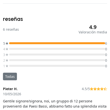
reseñas
4.9
6
reseñas
Valoración media
5★
6
4★
0
3★
0
2★
0
1★
0
Todas
Pieter H.
4.5/5
10/05/2026
Gentile signore/signora, noi, un gruppo di 12 persone
provenienti dai Paesi Bassi, abbiamo fatto una splendida visita