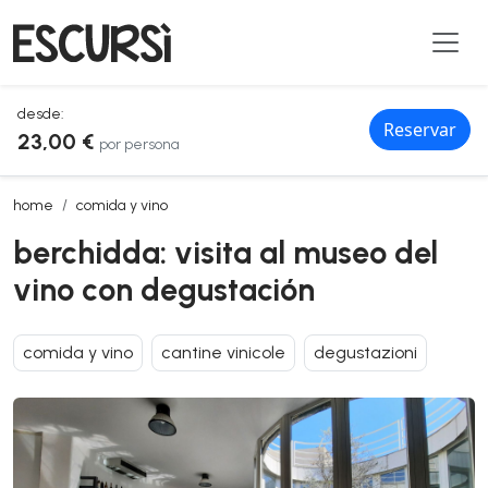
desde:
Reservar
23,00 €
por persona
berchidda: visita al museo del vino con degustación
home
comida y vino
berchidda: visita al museo del
vino con degustación
comida y vino
cantine vinicole
degustazioni