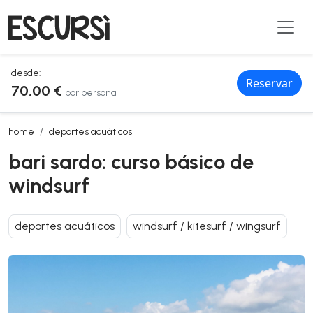
desde:
Reservar
70,00 €
por persona
bari sardo: curso básico de windsurf
home
deportes acuáticos
bari sardo: curso básico de
windsurf
deportes acuáticos
windsurf / kitesurf / wingsurf