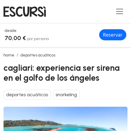
desde:
Reservar
70,00 €
por persona
cagliari: experiencia ser sirena en el golfo de los ángeles
home
deportes acuáticos
cagliari: experiencia ser sirena
en el golfo de los ángeles
deportes acuáticos
snorkeling