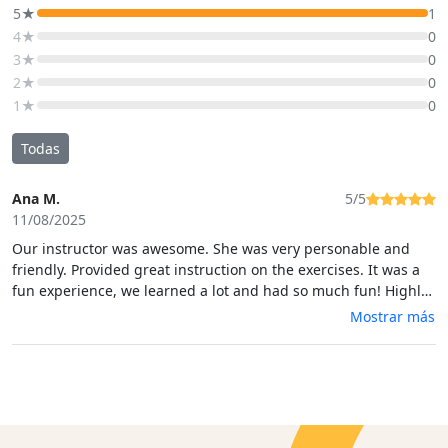
5★
1
4★
0
3★
0
2★
0
1★
0
Todas
Ana M.
5/5
11/08/2025
Our instructor was awesome. She was very personable and
friendly. Provided great instruction on the exercises. It was a
fun experience, we learned a lot and had so much fun! Highly
recommend.
Mostrar más