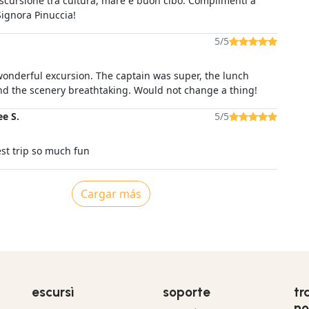
escursione tra cultura, mare e buon cibo. Complimenti a
Signora Pinuccia!
5/5
wonderful excursion. The captain was super, the lunch
and the scenery breathtaking. Would not change a thing!
e S.
5/5
est trip so much fun
Cargar más
escursì
soporte
tr
no