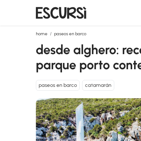
desde alghero: recorrido en catamarán de 6 horas 
home
paseos en barco
desde alghero: rec
parque porto cont
paseos en barco
catamarán