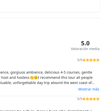
5.0
Valoración media
5/5
ience, gorgiuos ambience, delicious 4-5 courses, gentle
y host and hostess👏😊I recommend this tour all people
orgettable day trip atound the west coast of
ardegna.
Mostrar más
5/5