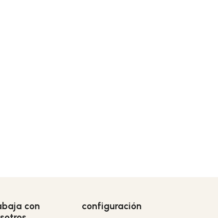
abaja con
configuración
sotros