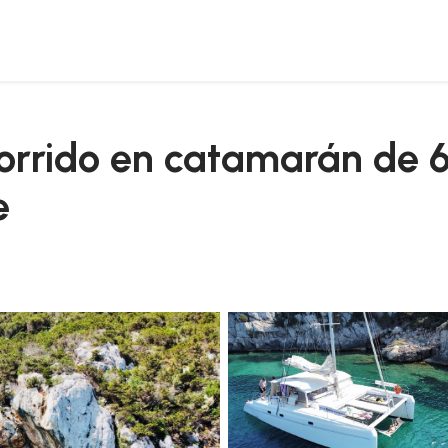
en el parque porto conte
orrido en catamarán de 6
e