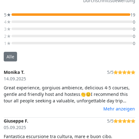
Durchschnittsbewertung
5★
19
4★
0
3★
0
2★
0
1★
0
Alle
Monika T.
5/5
14.09.2025
Great experience, gorgiuos ambience, delicious 4-5 courses,
gentle and friendly host and hostess👏😊I recommend this
tour all people seeking a valuable, unforgettable day trip
atound the west coast of beautiful Sardegna.
Mehr anzeigen
Giuseppe F.
5/5
05.09.2025
Fantastica escursione tra cultura, mare e buon cibo.