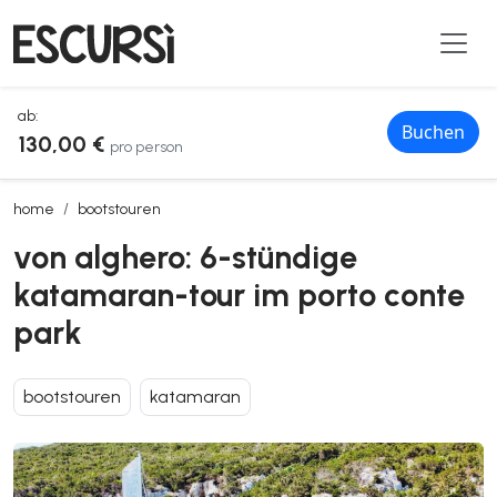
ab:
Buchen
130,00 €
pro person
von alghero: 6-stündige katamaran-tour im porto conte park
home
bootstouren
von alghero: 6-stündige
katamaran-tour im porto conte
park
bootstouren
katamaran