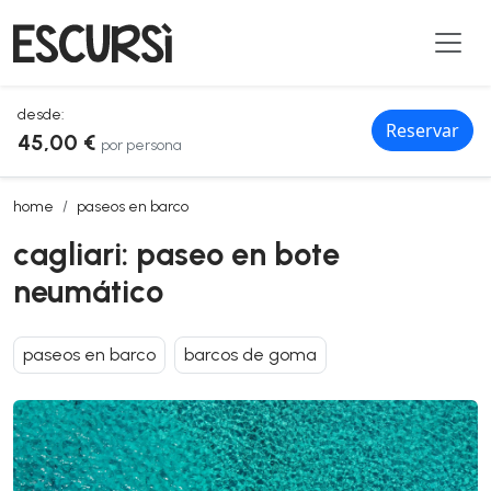
desde:
Reservar
45,00 €
por persona
cagliari: paseo en bote neumático
home
paseos en barco
cagliari: paseo en bote
neumático
paseos en barco
barcos de goma