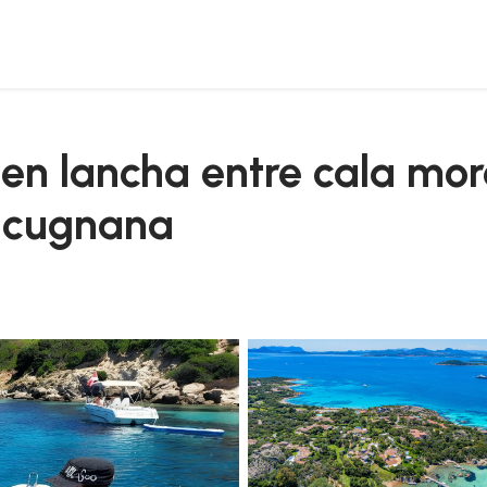
 spiaggia del principe desde cugnana
o en lancha entre cala mo
e cugnana