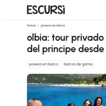
olbia: tour privado en lancha entre cala moresca y
home
paseos en barco
olbia: tour privad
del principe desd
paseos en barco
barcos de goma