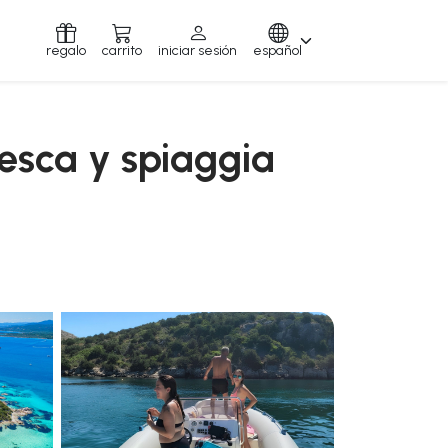
regalo
carrito
iniciar sesión
español
resca y spiaggia