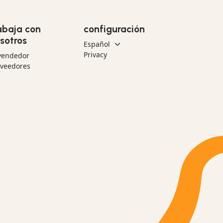
abaja con
configuración
sotros
Privacy
vendedor
oveedores