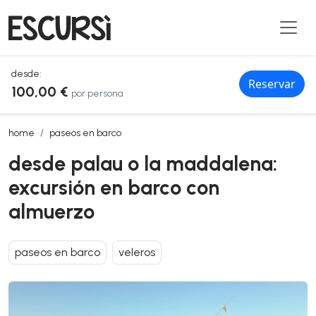
desde:
Reservar
100,00 €
por persona
desde palau o la maddalena: excursión en barco con almuerzo
home
paseos en barco
desde palau o la maddalena:
excursión en barco con
almuerzo
paseos en barco
veleros