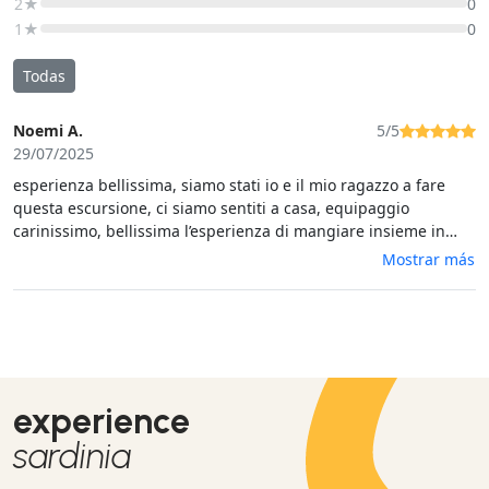
2★
0
1★
0
Todas
Noemi A.
5/5
29/07/2025
esperienza bellissima, siamo stati io e il mio ragazzo a fare
questa escursione, ci siamo sentiti a casa, equipaggio
carinissimo, bellissima l’esperienza di mangiare insieme in
compagnia oltretutto cibo molto buono, tappe molto molto
Mostrar más
carine, bellissimo il fatto di poter andare a nuoto sulla
spiaggia e poterci tuffare e mettere davanti a prendere il sole
davanti, oltretutto il fatto di essere pochi è stato molto
positivo, tranquillità. consigliatissima🫶 prezzo giusto per
l’esperienza fidatevi
experience
sardinia