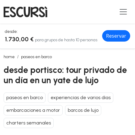
desde:
Reservar
1.730,00 €
para grupos de hasta 10 personas
desde portisco: tour privado de un día en un yate de lujo
home
paseos en barco
desde portisco: tour privado de
un día en un yate de lujo
paseos en barco
experiencias de varios dias
embarcaciones a motor
barcos de lujo
charters semanales