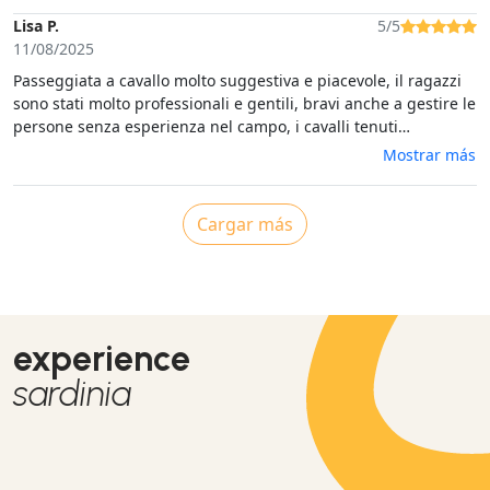
la langue, nous avons réussi a nous faire comprendre. Le lac
de Baratz est superbe, les cheveux magnifiques et bien choisis
Lisa P.
5/5
en amont (en fonction de votre morphologie, de votre
11/08/2025
expérience). Je recommande vivement cette expérience. Merci
Passeggiata a cavallo molto suggestiva e piacevole, il ragazzi
encore
sono stati molto professionali e gentili, bravi anche a gestire le
persone senza esperienza nel campo, i cavalli tenuti
benissimo, buonissimi e tranquilli.
Mostrar más
Cargar más
experience
sardinia