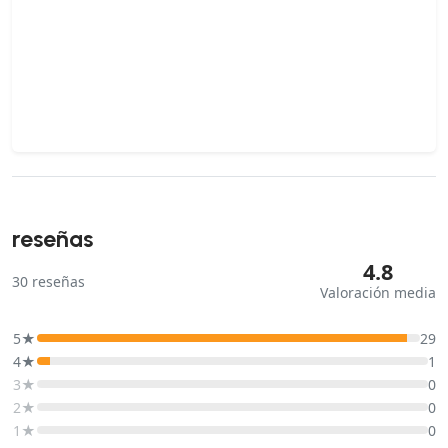
reseñas
4.8
30
reseñas
Valoración media
5★
29
4★
1
3★
0
2★
0
1★
0