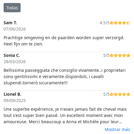
Todas
Sam T.
4.5/5
07/06/2026
Prachtige omgeving en de paarden worden super verzorgd.
Heel fijn om te zien.
Sonia C.
5/5
28/03/2026
Bellissima passeggiata che consiglio vivamente..i proprietari
sono gentilissimi e veramente disponibili, i cavalli
stupendi.tornerò sicuramente!!!
Lionel B.
5/5
09/09/2025
Une superbe expérience, je n'avais jamais fait de cheval mais
tout s'est super bien passé. Un excellent moment avec mon
amoureuse. Merci beaucoup a Anna et Michèle pour leur
enthousiasme et leur professionalisme. Malgré la barrière de
Mostrar más