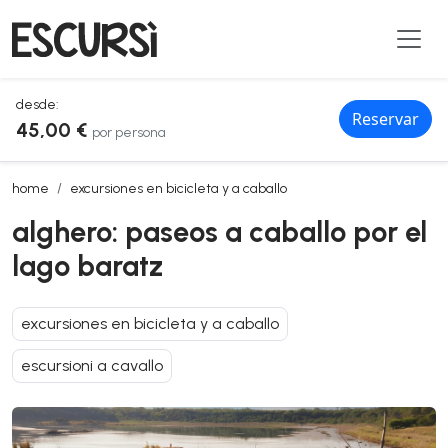
desde:
Reservar
45,00 €
por persona
alghero: paseos a caballo por el lago baratz
home
excursiones en bicicleta y a caballo
alghero: paseos a caballo por el
lago baratz
excursiones en bicicleta y a caballo
escursioni a cavallo