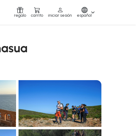
regalo
carrito
iniciar sesión
español
masua