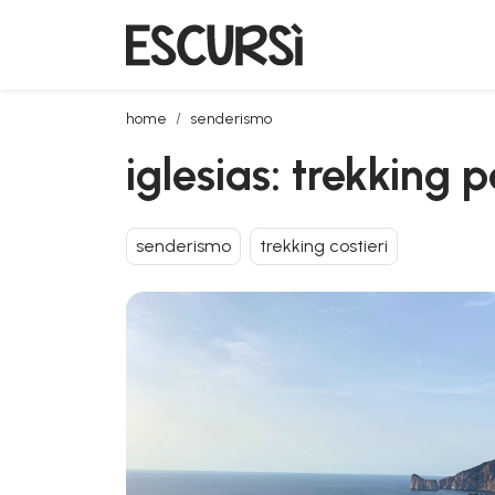
iglesias: trekking panorámico de nebida a masua
home
senderismo
iglesias: trekkin
senderismo
trekking costieri