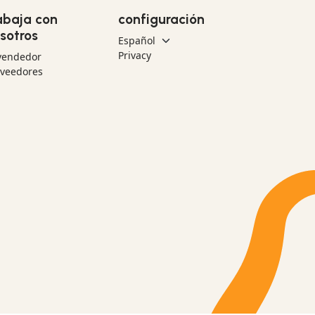
abaja con
configuración
sotros
Privacy
vendedor
oveedores