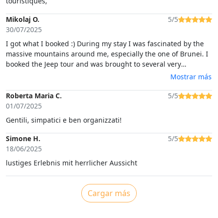
touristiques,
Mikolaj O.
5/5
30/07/2025
I got what I booked :) During my stay I was fascinated by the
massive mountains around me, especially the one of Brunei. I
booked the Jeep tour and was brought to several very
beautiful and special places. Driver Andrea was super friendly
Mostrar más
and patient, although his English was basic, we could always
understand well and have a laugh 😃 The Jeep was an older
Roberta Maria C.
5/5
Nissan model, it has seen many trips but was super comfy and
01/07/2025
safe at all times. I would suggest the trip to anyone! Grazie
Gentili, simpatici e ben organizzati!
Andrea 🙏💪🔥
Simone H.
5/5
18/06/2025
lustiges Erlebnis mit herrlicher Aussicht
Cargar más