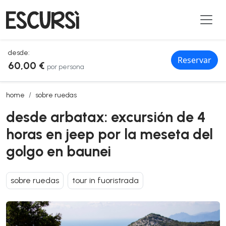
desde:
Reservar
60,00 €
por persona
desde arbatax: excursión de 4 horas en jeep por la meseta del golg
home
sobre ruedas
desde arbatax: excursión de 4
horas en jeep por la meseta del
golgo en baunei
sobre ruedas
tour in fuoristrada