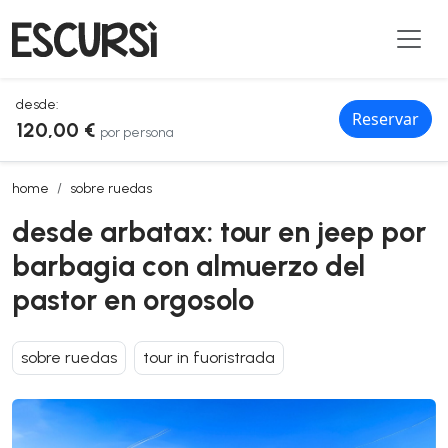
desde:
Reservar
120,00 €
por persona
desde arbatax: tour en jeep por barbagia con almuerzo del pastor e
home
sobre ruedas
desde arbatax: tour en jeep por
barbagia con almuerzo del
pastor en orgosolo
sobre ruedas
tour in fuoristrada