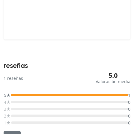
reseñas
5.0
1
reseñas
Valoración media
5★
1
4★
0
3★
0
2★
0
1★
0