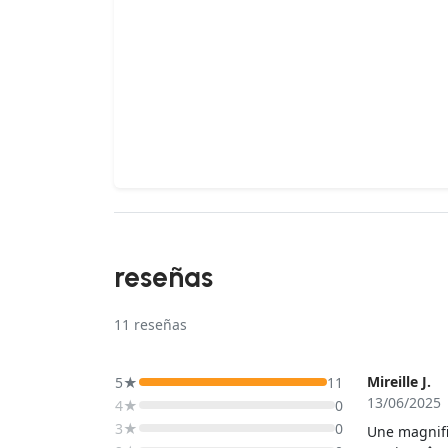
reseñas
11
reseñas
Mireille J.
5★
11
13/06/2025
4★
0
3★
0
Une magnifi