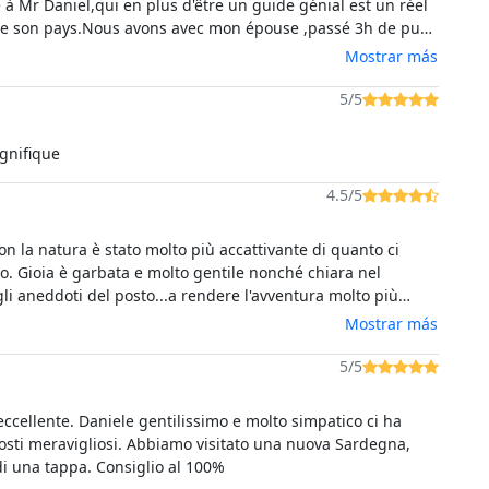
 à Mr Daniel,qui en plus d'être un guide génial est un réel
e son pays.Nous avons avec mon épouse ,passé 3h de pure
ore merci à vous Mr Daniel👍👍👍👍👍👍👍
Mostrar más
5/5
gnifique
4.5/5
con la natura è stato molto più accattivante di quanto ci
o. Gioia è garbata e molto gentile nonché chiara nel
li aneddoti del posto...a rendere l'avventura molto più
 due
Mostrar más
o garbate al quanto professionali e nella vita privata tifo
. Avanti tutta
5/5
ccellente. Daniele gentilissimo e molto simpatico ci ha
posti meravigliosi. Abbiamo visitato una nuova Sardegna,
di una tappa. Consiglio al 100%