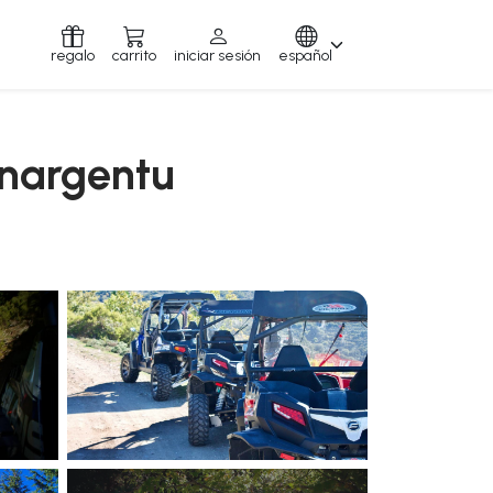
regalo
carrito
iniciar sesión
español
nnargentu