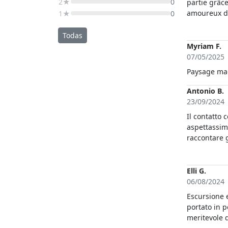
2★
0
partie grâce
amoureux d
1★
0
plaisir.Enc
Todas
Myriam F.
07/05/2025
Paysage ma
Antonio B.
23/09/2024
Il contatto 
aspettassim
raccontare g
divertente è stato la guida di una SuperBuggy.Daniele e Gioia sono
persone molt
per voiiiiiii
Elli G.
06/08/2024
Escursione e
portato in 
meritevole 