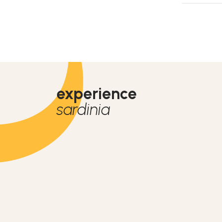
experience
sardinia