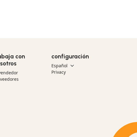
abaja con
configuración
sotros
Privacy
vendedor
oveedores