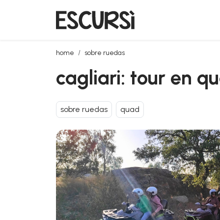
cagliari: tour en quad desde guasila
home
sobre ruedas
cagliari: tour en 
sobre ruedas
quad