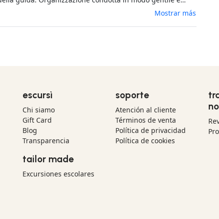
 Consigliato per una utenza principianti e amatori del
Mostrar más
e senza esperienza.
escursì
soporte
tr
no
Chi siamo
Atención al cliente
Gift Card
Términos de venta
Re
Blog
Política de privacidad
Pr
Transparencia
Política de cookies
tailor made
Excursiones escolares