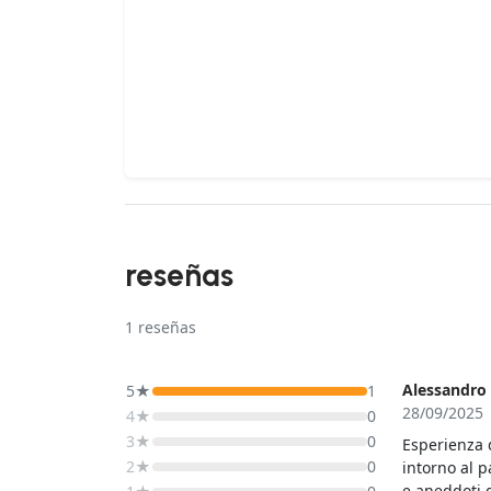
reseñas
1
reseñas
Alessandro 
5★
1
28/09/2025
4★
0
3★
0
Esperienza d
2★
0
intorno al p
e aneddoti 