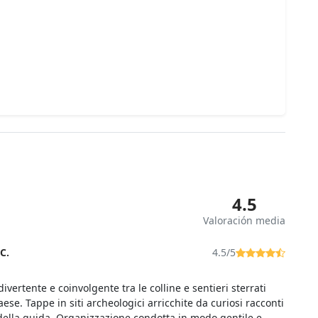
4.5
Valoración media
C.
4.5/5
ivertente e coinvolgente tra le colline e sentieri sterrati
aese. Tappe in siti archeologici arricchite da curiosi racconti
della guida. Organizzazione condotta in modo gentile e