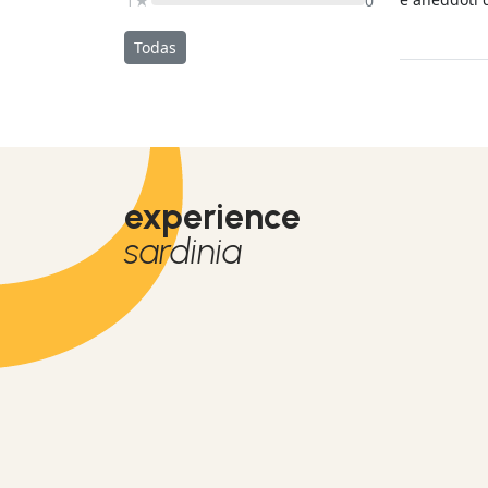
1★
0
disponibile.
genere anch
Todas
experience
sardinia