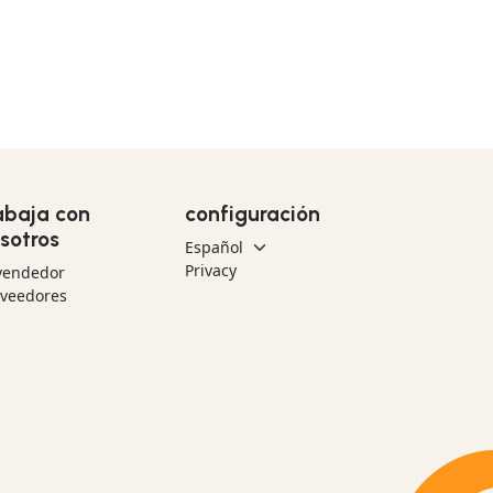
abaja con
configuración
sotros
Privacy
vendedor
oveedores