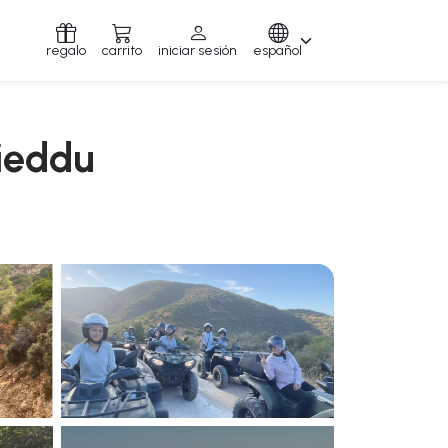
regalo
carrito
iniciar sesión
español
nieddu