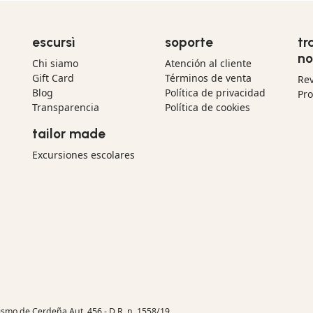
escursì
soporte
tr
no
Chi siamo
Atención al cliente
Gift Card
Términos de venta
Re
Blog
Política de privacidad
Pr
Transparencia
Política de cookies
tailor made
Excursiones escolares
rismo de Cerdeña Aut. 456 - D.R. n. 1558/19