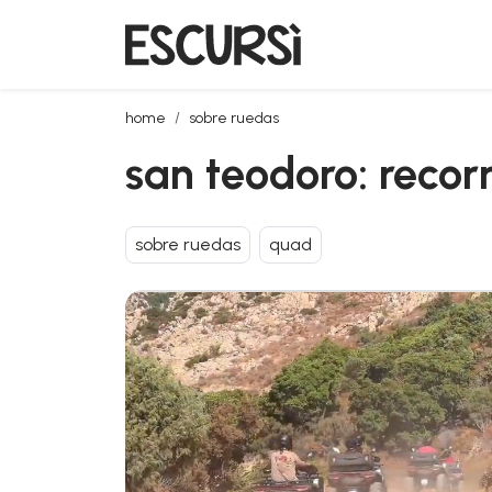
san teodoro: recorrido en quad por monte nieddu
home
sobre ruedas
san teodoro: reco
sobre ruedas
quad