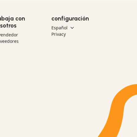
abaja con
configuración
sotros
Privacy
vendedor
oveedores