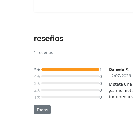
reseñas
1
reseñas
Daniela P.
5★
1
12/07/2026
4★
0
3★
0
E’ stata una
2★
0
,sanno mette
torneremo 
1★
0
Todas