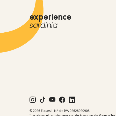
experience
sardinia
© 2026 Escursì - N.º de IVA 02628920908
Inscrita en el registro regional de Agencias de Viajes y Tu