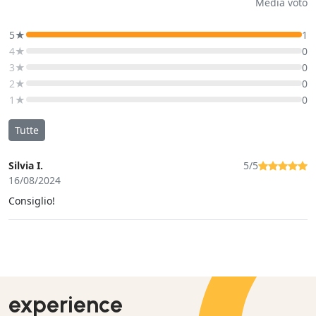
Media voto
5★
1
4★
0
3★
0
2★
0
1★
0
Tutte
Silvia I.
5/5
16/08/2024
Consiglio!
experience