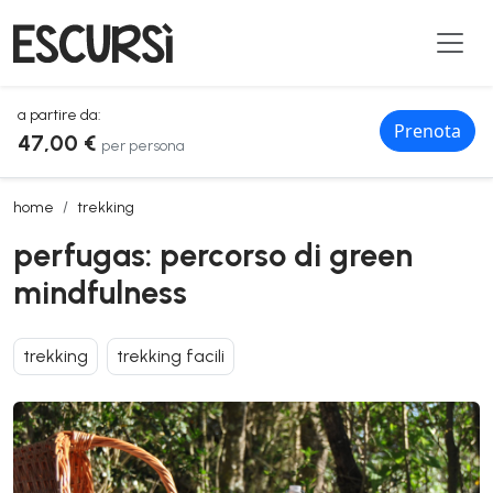
a partire da:
Prenota
47,00 €
per persona
perfugas: percorso di green mindfulness
home
trekking
perfugas: percorso di green
mindfulness
trekking
trekking facili