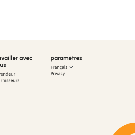
availler avec
paramètres
us
Privacy
vendeur
rnisseurs