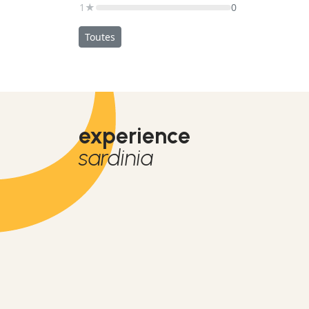
1★
0
Toutes
experience
sardinia