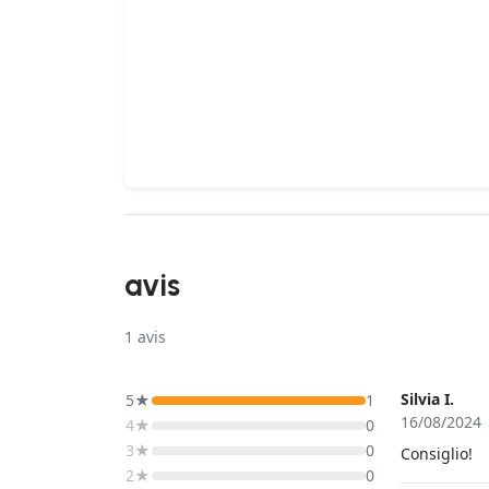
avis
1
avis
Silvia I.
5★
1
16/08/2024
4★
0
3★
0
Consiglio!
2★
0