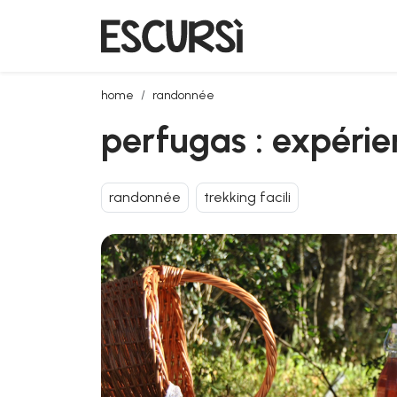
perfugas : expérience de green mindfulness
home
randonnée
perfugas : expéri
randonnée
trekking facili