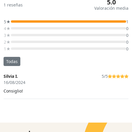
5.0
1
reseñas
Valoración media
5★
1
4★
0
3★
0
2★
0
1★
0
Todas
Silvia I.
5/5
16/08/2024
Consiglio!