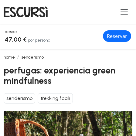
desde:
Reservar
47,00 €
por persona
perfugas: experiencia green mindfulness
home
senderismo
perfugas: experiencia green
mindfulness
senderismo
trekking facili