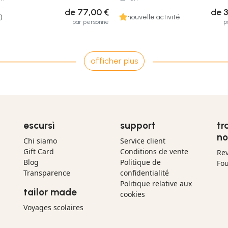
de 77,00 €
de 3
)
nouvelle activité
par personne
p
afficher plus
escursì
support
tr
no
Chi siamo
Service client
Gift Card
Conditions de vente
Re
Blog
Politique de
Fou
Transparence
confidentialité
Politique relative aux
tailor made
cookies
Voyages scolaires