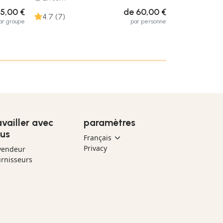
5,00 €
de 60,00 €
4.7 (7)
ar groupe
par personne
availler avec
paramètres
us
Privacy
vendeur
rnisseurs