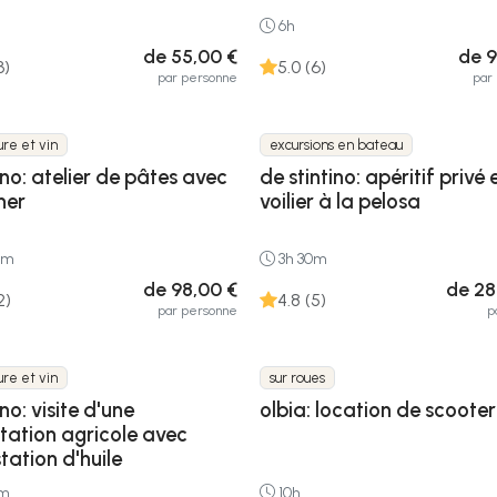
6h
de 55,00 €
de 9
3)
5.0 (6)
par personne
par
ure et vin
excursions en bateau
no: atelier de pâtes avec
de stintino: apéritif privé 
ner
voilier à la pelosa
0m
3h 30m
de 98,00 €
de 28
2)
4.8 (5)
par personne
p
ure et vin
sur roues
no: visite d'une
olbia: location de scooter
itation agricole avec
tation d'huile
0m
10h