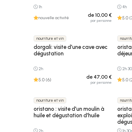
1h
4h
de 10,00 €
5.0 (
nouvelle activité
par personne
nourriture et vin
nourrit
dorgali: visite d'une cave avec
orista
dégustation
déjeu
2h
2h 3
de 47,00 €
5.0 (6)
5.0 (
par personne
nourriture et vin
nourrit
oristano : visite d'un moulin à
orista
huile et dégustation d'huile
explo
dégus
2h
1h 3