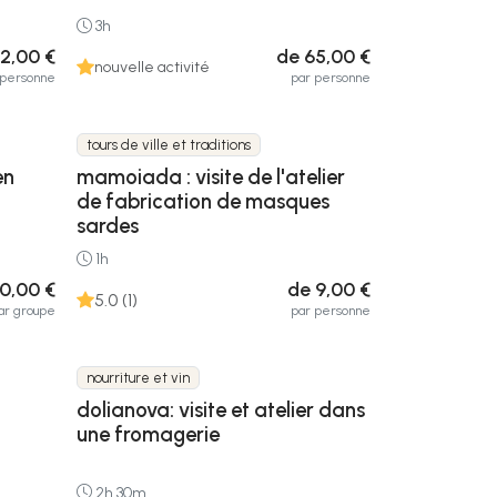
3h
2,00 €
de 65,00 €
nouvelle activité
 personne
par personne
tours de ville et traditions
en
mamoiada : visite de l'atelier
de fabrication de masques
sardes
1h
0,00 €
de 9,00 €
5.0 (1)
ar groupe
par personne
nourriture et vin
dolianova: visite et atelier dans
une fromagerie
2h 30m