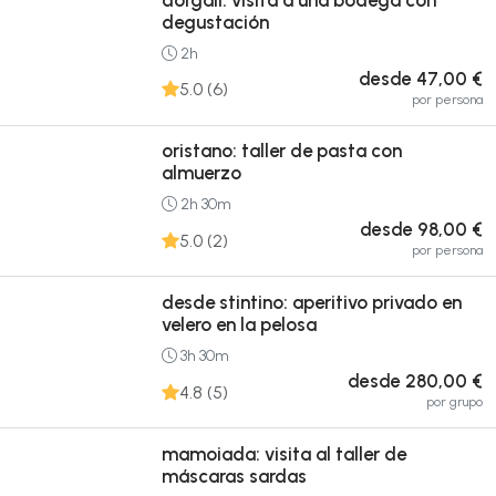
degustación
2h
desde 47,00 €
5.0 (6)
por persona
oristano: taller de pasta con
almuerzo
2h 30m
desde 98,00 €
5.0 (2)
por persona
desde stintino: aperitivo privado en
velero en la pelosa
3h 30m
desde 280,00 €
4.8 (5)
por grupo
mamoiada: visita al taller de
máscaras sardas