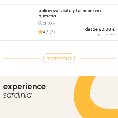
dolianova: visita y taller en una
quesería
2h 30m
desde 60,00 €
4.7 (7)
por persona
mostrar más
experience
sardinia