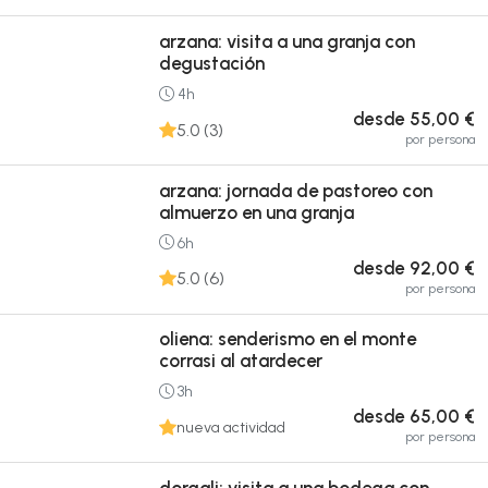
arzana: visita a una granja con
degustación
4h
desde 55,00 €
5.0 (3)
por persona
arzana: jornada de pastoreo con
almuerzo en una granja
6h
desde 92,00 €
5.0 (6)
por persona
oliena: senderismo en el monte
corrasi al atardecer
3h
desde 65,00 €
nueva actividad
por persona
dorgali: visita a una bodega con