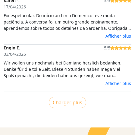
Karen -.
5/5
recommend this for a taste of Sardinia.
17/04/2026
Foi espetacular. Do início ao fim o Domenico teve muita
paciência. A conversa foi um outro grande ensinamento,
aprendemos sobre todos os detalhes da Sardenha. Obrigada
por toda atenção
Afficher plus
Engin E.
5/5
03/04/2026
Wir wollen uns nochmals bei Damiano herzlich bedanken.
Danke für die tolle Zeit. Diese 4 Stunden haben mega viel
Spaß gemacht, die beiden habe uns gezeigt, wie man
traditionelle Culurgiones zubereitet und die waren extrem
Afficher plus
lecker!!! Wir dürfen auch Stefano nicht vergessen, Damianos
Kumpel, der auch ein Teil dieser Erfahrung war. Auf jeden Fall
eine große Empfehlung!
Charger plus