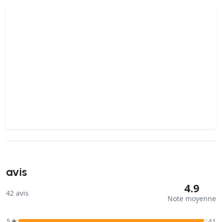
avis
4.9
42
avis
Note moyenne
5★
41