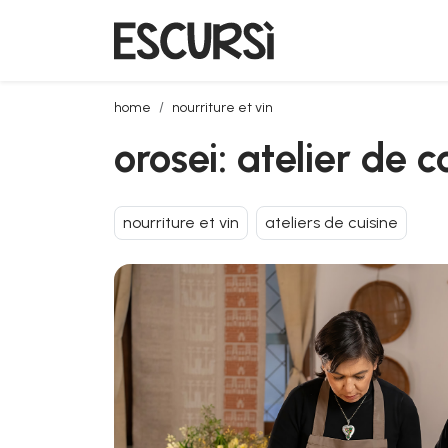
orosei: atelier de confiseries traditionnelles sardes
home
nourriture et vin
orosei: atelier de c
nourriture et vin
ateliers de cuisine