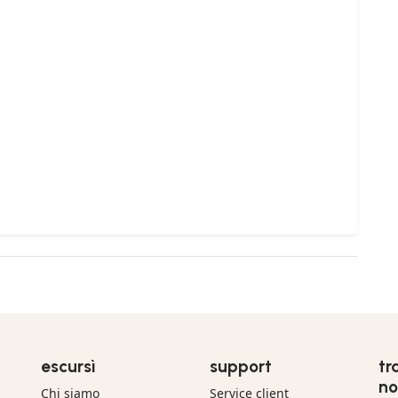
escursì
support
tr
no
Chi siamo
Service client