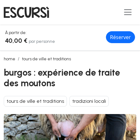
À partir de:
Réserver
40,00 €
par personne
burgos : expérience de traite des moutons
home
tours de ville et traditions
burgos : expérience de traite
des moutons
tours de ville et traditions
tradizioni locali