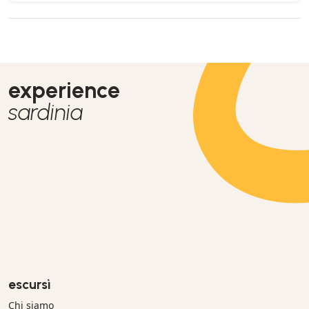
experience
sardinia
escursì
Chi siamo