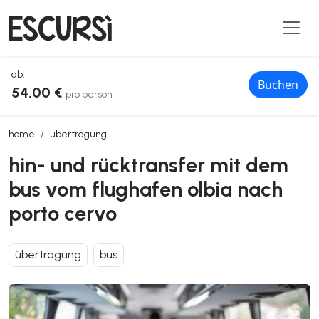
ab:
Buchen
54,00 €
pro person
hin- und rücktransfer mit dem bus vom flughafen olbia nach porto c
home
übertragung
hin- und rücktransfer mit dem
bus vom flughafen olbia nach
porto cervo
übertragung
bus