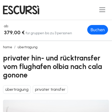
ab:
Buchen
379,00 €
für gruppen bis zu 3 personen
privater hin- und rücktransfer vom flughafen olbia nach cala gonone
home
übertragung
privater hin- und rücktransfer
vom flughafen olbia nach cala
gonone
übertragung
privater transfer