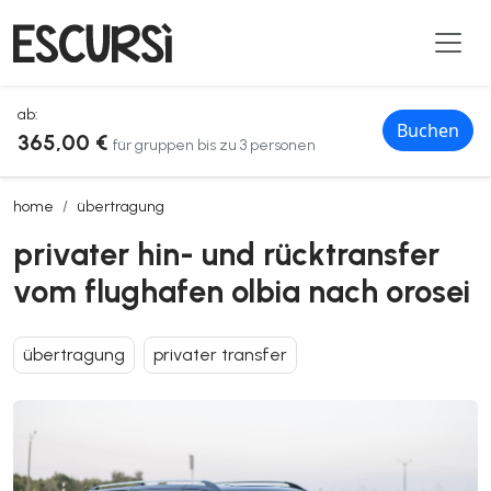
ab:
Buchen
365,00 €
für gruppen bis zu 3 personen
privater hin- und rücktransfer vom flughafen olbia nach orosei
home
übertragung
privater hin- und rücktransfer
vom flughafen olbia nach orosei
übertragung
privater transfer