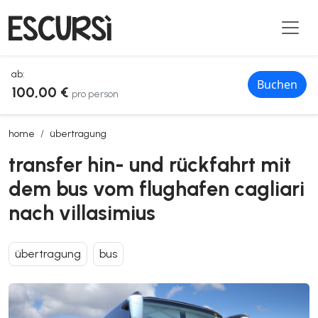
ab:
Buchen
100,00 €
pro person
transfer hin- und rückfahrt mit dem bus vom flughafen cagliari nach 
home
übertragung
transfer hin- und rückfahrt mit
dem bus vom flughafen cagliari
nach villasimius
übertragung
bus