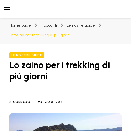
Il Blog di Escursi.com
Racconti e novità sulle Esperienze in Sardegna
Home page
I racconti
Le nostre guide
Lo zaino per i trekking di più giorni
LE NOSTRE GUIDE
Lo zaino per i trekking di
più giorni
di
CORRADO
MARZO 6, 2021