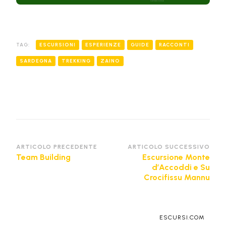
TAG:
ESCURSIONI
ESPERIENZE
GUIDE
RACCONTI
SARDEGNA
TREKKING
ZAINO
Navigazione
ARTICOLO PRECEDENTE
ARTICOLO SUCCESSIVO
Team Building
Escursione Monte
articoli
d’Accoddi e Su
Crocifissu Mannu
ESCURSI.COM