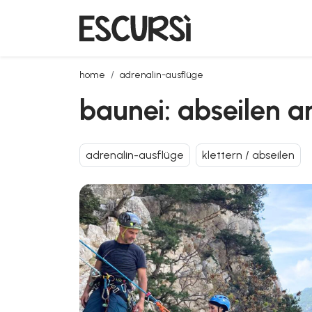
baunei: abseilen an der pedra longa
home
adrenalin-ausflüge
baunei: abseilen a
adrenalin-ausflüge
klettern / abseilen