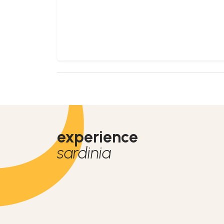
experience
sardinia