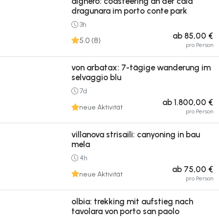
alghero: coasteering an der cala
dragunara im porto conte park
3h
ab 85,00 €
5.0 (8)
pro Person
von arbatax: 7-tägige wanderung im
selvaggio blu
7d
ab 1.800,00 €
neue Aktivität
pro Person
villanova strisaili: canyoning in bau
mela
4h
ab 75,00 €
neue Aktivität
pro Person
olbia: trekking mit aufstieg nach
tavolara von porto san paolo