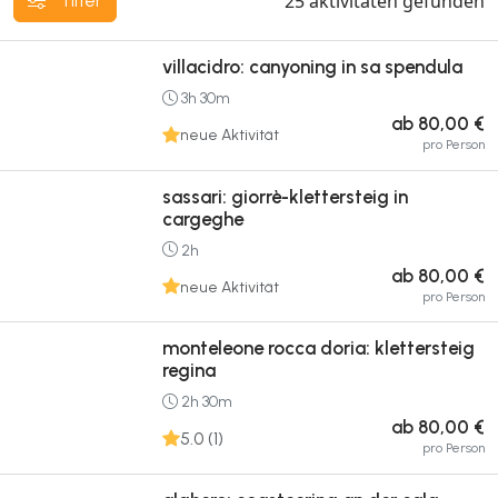
25
aktivitäten gefunden
filter
villacidro: canyoning in sa spendula
3h 30m
ab 80,00 €
neue Aktivität
pro Person
sassari: giorrè-klettersteig in
cargeghe
2h
ab 80,00 €
neue Aktivität
pro Person
monteleone rocca doria: klettersteig
regina
2h 30m
ab 80,00 €
5.0 (1)
pro Person