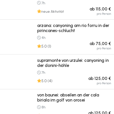
7h
ab 115,00 €
neue Aktivität
pro Person
arzana: canyoning am rio forru in der
pirincanes-schlucht
4h
ab 75,00 €
5.0 (1)
pro Person
supramonte von urzulei: canyoning in
der donini-höhle
7h
ab 125,00 €
5.0 (4)
pro Person
von baunei: abseilen an der cala
biriala im golf von orosei
8h
ab 125,00 €