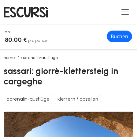
ab:
Buchen
80,00 €
pro person
sassari: giorrè-klettersteig in cargeghe
home
adrenalin-ausflüge
sassari: giorrè-klettersteig in
cargeghe
adrenalin-ausflüge
klettern / abseilen