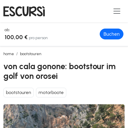
ab:
Buchen
100,00 €
pro person
von cala gonone: bootstour im golf von orosei
home
bootstouren
von cala gonone: bootstour im
golf von orosei
bootstouren
motorboote