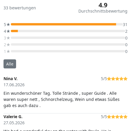
4.9
33
bewertungen
Durchschnittsbewertung
5★
31
4★
2
3★
0
2★
0
1★
0
Alle
Nina V.
5/5
17.06.2026
Ein wunderschöner Tag. Tolle Strände , super Guide . Alle
waren super nett , Schnorchelzeug, Wein und etwas Süßes
gab es auch dazu .
Valerie G.
5/5
27.05.2026