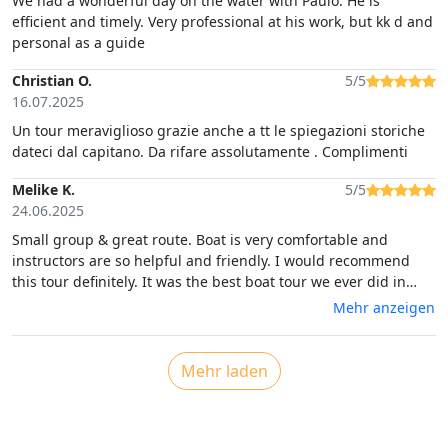
We had a wonderful day on the water with Paulo. He is
efficient and timely. Very professional at his work, but kk d and
personal as a guide
Christian O.
5/5
16.07.2025
Un tour meraviglioso grazie anche a tt le spiegazioni storiche
dateci dal capitano. Da rifare assolutamente . Complimenti
Melike K.
5/5
24.06.2025
Small group & great route. Boat is very comfortable and
instructors are so helpful and friendly. I would recommend
this tour definitely. It was the best boat tour we ever did in
Sardinia.
Mehr anzeigen
Mehr laden