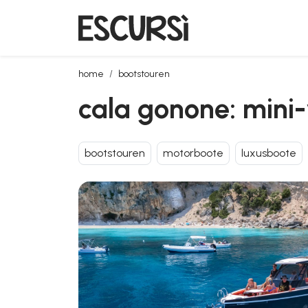
cala gonone: mini-yachttour im golf von orosei mit ap
home
bootstouren
cala gonone: mini-y
bootstouren
motorboote
luxusboote