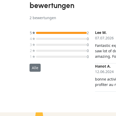
bewertungen
2
bewertungen
Lee M.
5★
2
07.07.2026
4★
0
3★
0
Fantastic e
2★
0
saw lot of 
amazing. Fo
1★
0
Hanot A.
Alle
12.06.2024
bonne activi
profiter au