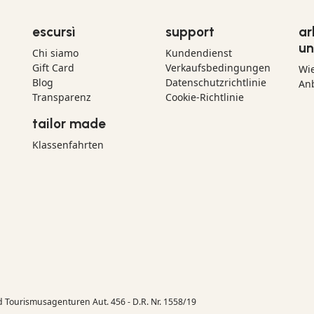
escursì
support
ar
un
Chi siamo
Kundendienst
Gift Card
Verkaufsbedingungen
Wi
Blog
Datenschutzrichtlinie
Anb
Transparenz
Cookie-Richtlinie
tailor made
Klassenfahrten
d Tourismusagenturen Aut. 456 - D.R. Nr. 1558/19