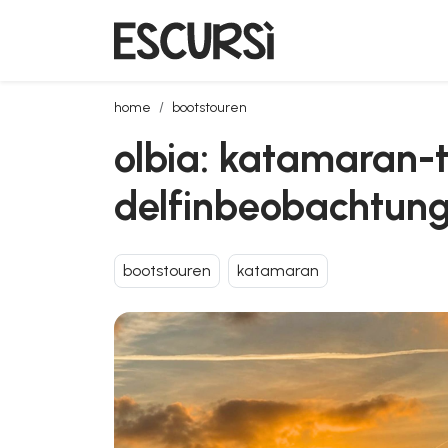
olbia: katamaran-tour bei sonnenuntergang mit de
home
bootstouren
olbia: katamaran-
delfinbeobachtun
bootstouren
katamaran