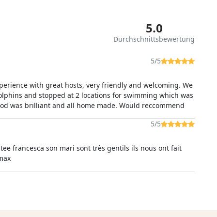
5.0
Durchschnittsbewertung
5/5
xperience with great hosts, very friendly and welcoming. We
dolphins and stopped at 2 locations for swimming which was
od was brilliant and all home made. Would reccommend
5/5
tee francesca son mari sont très gentils ils nous ont fait
 max