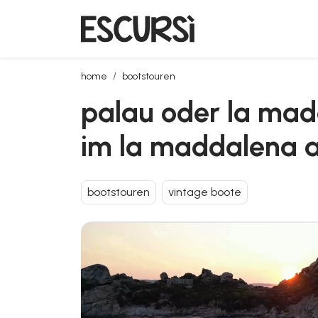
palau oder la maddalena: private tour zum sonnen
home
bootstouren
palau oder la mad
im la maddalena a
bootstouren
vintage boote