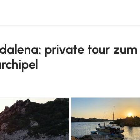
untergang im la maddalena archipel
dalena: private tour zu
rchipel