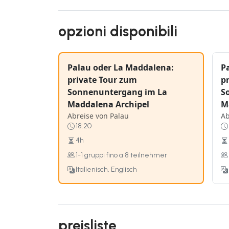
opzioni disponibili
Palau oder La Maddalena:
P
private Tour zum
p
Sonnenuntergang im La
S
Maddalena Archipel
M
Abreise von Palau
Ab
18:20
4h
1-1 gruppi fino a 8 teilnehmer
Italienisch, Englisch
preisliste