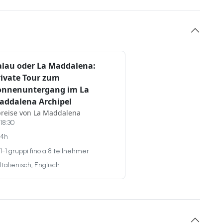
alau oder La Maddalena:
rivate Tour zum
onnenuntergang im La
addalena Archipel
reise von La Maddalena
18:30
4h
1-1 gruppi fino a 8 teilnehmer
Italienisch, Englisch