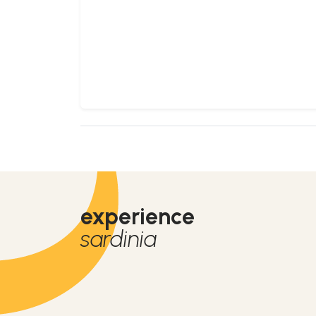
experience
sardinia