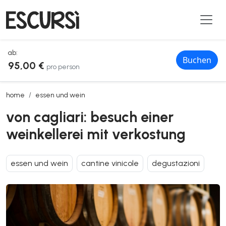
ab:
Buchen
95,00 €
pro person
von cagliari: besuch einer weinkellerei mit verkostung
home
essen und wein
von cagliari: besuch einer
weinkellerei mit verkostung
essen und wein
cantine vinicole
degustazioni