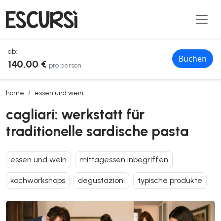
ab:
Buchen
140,00 €
pro person
cagliari: werkstatt für traditionelle sardische pasta
home
essen und wein
cagliari: werkstatt für
traditionelle sardische pasta
essen und wein
mittagessen inbegriffen
kochworkshops
degustazioni
typische produkte