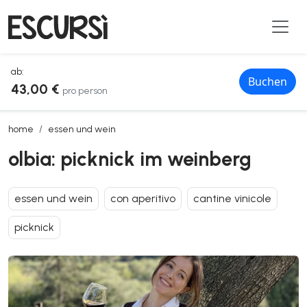
ab:
Buchen
43,00 €
pro person
olbia: picknick im weinberg
home
essen und wein
olbia: picknick im weinberg
essen und wein
con aperitivo
cantine vinicole
picknick