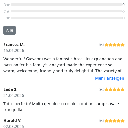
3★
0
2★
0
1★
0
Alle
Frances M.
5/5
15.06.2026
Wonderful! Giovanni was a fantastic host. His explanation and
passion for his family’s vineyard made the experience so
warm, welcoming, friendly and truly delightful. The variety of
his wines were all very good. It was over and beyond what our
Mehr anzeigen
family’s expectations were of this tour. His staff was very
gracious as well, also contributing to our overall experience. A
Leda S.
5/5
bit longer than two hours, but so worth it!! Highly recommend
21.04.2026
this tour.
Tutto perfetto! Molto gentili e cordiali. Location suggestiva e
tranquilla
Harold V.
5/5
02.08.2025