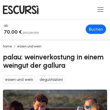
ab:
Buchen
70,00 €
pro person
palau: weinverkostung in einem weingut der gallura
home
essen und wein
palau: weinverkostung in einem
weingut der gallura
essen und wein
degustazioni