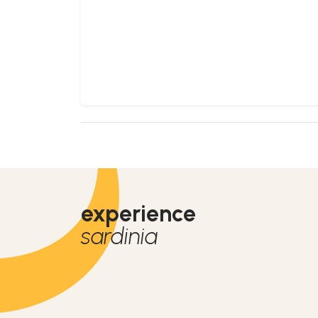
experience
sardinia