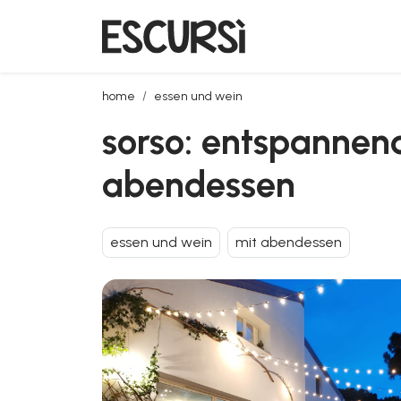
sorso: entspannender nachmittag in einer villa mi
home
essen und wein
sorso: entspannend
abendessen
essen und wein
mit abendessen