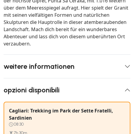
der höchste Gipfel, Punta Sa Ceraxa, mit 1.016 Metern
über dem Meeresspiegel aufragt. Hier spielt der Granit
mit seinen vielfältigen Formen und natürlichen
Skulpturen die Hauptrolle in dieser atemberaubenden
Landschaft. Mach dich bereit für ein wunderbares
Abenteuer und lass dich von diesem unberührten Ort
verzaubern.
weitere informationen
opzioni disponibili
Cagliari: Trekking im Park der Sette Fratelli,
Sardinien
08:30
7h 30m