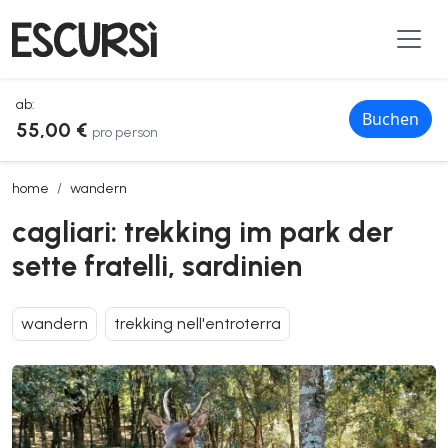
ab:
Buchen
55,00 €
pro person
cagliari: trekking im park der sette fratelli, sardinien
home
wandern
cagliari: trekking im park der
sette fratelli, sardinien
wandern
trekking nell'entroterra