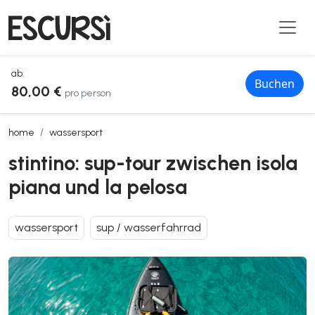
ab:
Buchen
80,00 €
pro person
stintino: sup-tour zwischen isola piana und la pelosa
home
wassersport
stintino: sup-tour zwischen isola
piana und la pelosa
wassersport
sup / wasserfahrrad