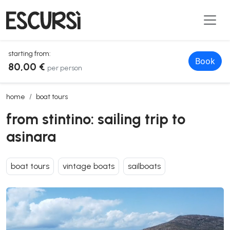
starting from:
Book
80,00 €
per person
from stintino: sailing trip to asinara
home
boat tours
from stintino: sailing trip to
asinara
boat tours
vintage boats
sailboats