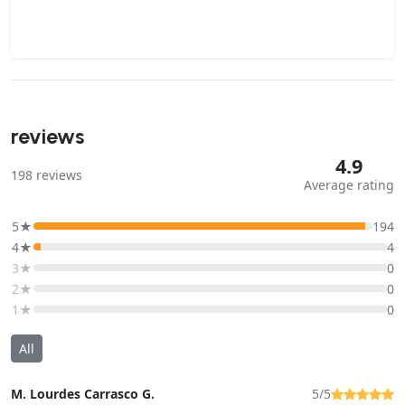
reviews
4.9
198
reviews
Average rating
5★
194
4★
4
3★
0
2★
0
1★
0
All
M. Lourdes Carrasco G.
5/5