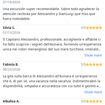
07/18/2026
Una excursión super recomendable. Sobre todo agradecer la
atención recibida por Alessandro y GianLuigi que hizo que
fuera inolvidable.
Silvia S.
5/5
07/13/2026
Il Capitano Alessandro, professionale, accogliente e affabile ci
ha fatto scoprire i segreti dell'Asinara, fornendo un'esperienza
unica nei colori meravigliosi del suo mare turchese, smeraldo
e blu intenso
Show more
Fabiola B.
5/5
06/23/2026
La gita sulla barca di Alessandro all'Asinara è un'esperienza
che è, di per sé, una vacanza nella vacanza. Indimenticabili la
disponibilità, simpatia e accuratezza con cui tutto è gestito a
bordo nella massima sicurezza di tutti i partecipanti. L'Asinara
Show more
è meravigliosa per la sua natura e la sua storia: viverla dal
mare aggiunge una magia indimenticabile. Le piscine di
Albalisa A.
5/5