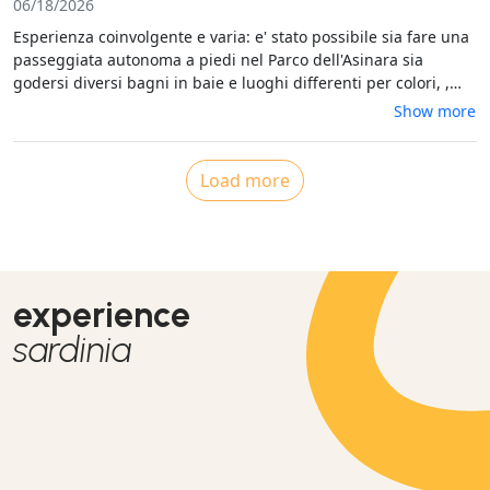
Fornelli, il bagno in quelle acque meravigliose e il lautissimo
06/18/2026
pranzo completo persino di caffè, dolci e mirto sono incredibili
Esperienza coinvolgente e varia: e' stato possibile sia fare una
passeggiata autonoma a piedi nel Parco dell'Asinara sia
godersi diversi bagni in baie e luoghi differenti per colori, ,
profondita', profumi. Ottimo cuoco e poacevole conversatore, il
Show more
maestro d'ascia e comandante ci ha accompagnato in
un'esperienza di Sardegna a tutto tondo. Consigliatissimo.
Load more
experience
sardinia