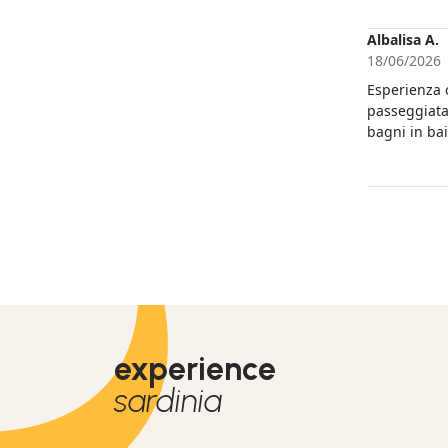
natura e la
indimenticab
Albalisa A.
meravigliose
18/06/2026
mirto sono i
Esperienza c
passeggiata
bagni in bai
Ottimo cuoc
comandante 
tondo. Consi
experience
sardinia