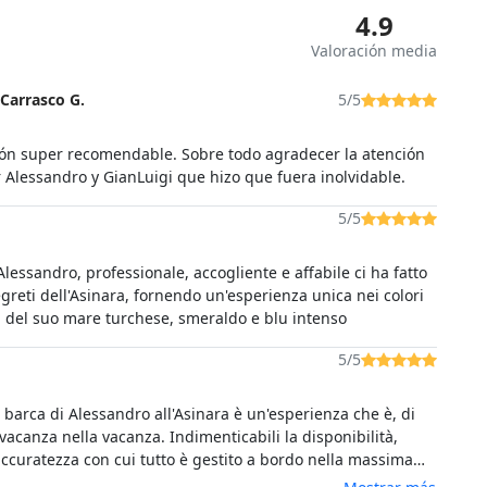
4.9
Valoración media
Carrasco G.
5/5
ón super recomendable. Sobre todo agradecer la atención
r Alessandro y GianLuigi que hizo que fuera inolvidable.
5/5
lessandro, professionale, accogliente e affabile ci ha fatto
egreti dell'Asinara, fornendo un'esperienza unica nei colori
meravigliosi del suo mare turchese, smeraldo e blu intenso
5/5
a barca di Alessandro all'Asinara è un'esperienza che è, di
vacanza nella vacanza. Indimenticabili la disponibilità,
accuratezza con cui tutto è gestito a bordo nella massima
 tutti i partecipanti. L'Asinara è meravigliosa per la sua