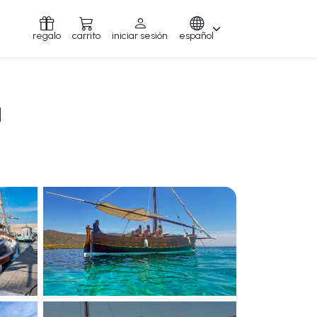
regalo
carrito
iniciar sesión
español
a