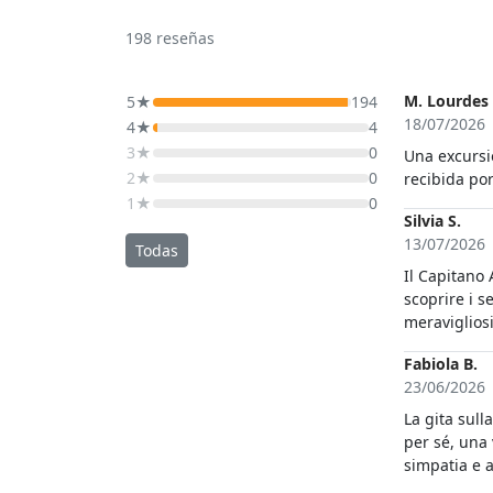
198
reseñas
M. Lourdes 
5★
194
18/07/2026
4★
4
3★
0
Una excursi
2★
0
recibida po
1★
0
Silvia S.
13/07/2026
Todas
Il Capitano A
scoprire i s
Fabiola B.
23/06/2026
La gita sull
per sé, una 
simpatia e 
sicurezza di