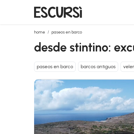
desde stintino: excursión en velero a asinara
home
paseos en barco
desde stintino: exc
paseos en barco
barcos antiguos
vele