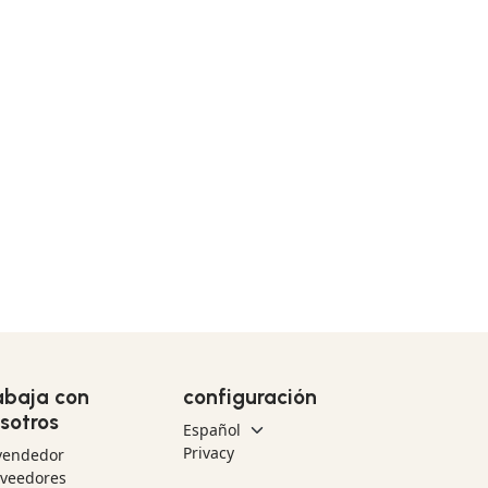
abaja con
configuración
sotros
Privacy
vendedor
oveedores