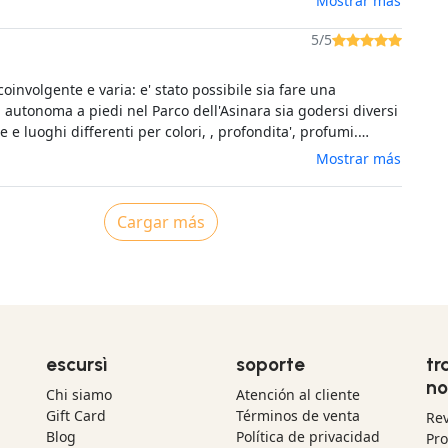
Mostrar más
 sua storia: viverla dal mare aggiunge una magia
ile. Le piscine di Fornelli, il bagno in quelle acque
5/5
 e il lautissimo pranzo completo persino di caffè, dolci e
ncredibili
oinvolgente e varia: e' stato possibile sia fare una
 autonoma a piedi nel Parco dell'Asinara sia godersi diversi
e e luoghi differenti per colori, , profondita', profumi.
o e poacevole conversatore, il maestro d'ascia e
Mostrar más
ci ha accompagnato in un'esperienza di Sardegna a tutto
gliatissimo.
Cargar más
escursì
soporte
tr
no
Chi siamo
Atención al cliente
Gift Card
Términos de venta
Re
Blog
Política de privacidad
Pr