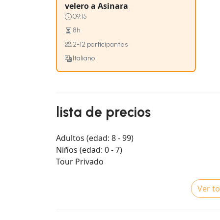
velero a Asinara
09:15
8h
2-12 participantes
Italiano
lista de precios
Adultos (edad: 8 - 99)
Niños (edad: 0 - 7)
Tour Privado
Ver to