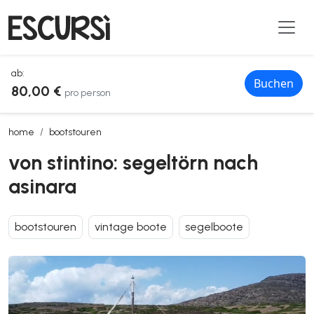
ab:
Buchen
80,00 €
pro person
von stintino: segeltörn nach asinara
home
bootstouren
von stintino: segeltörn nach
asinara
bootstouren
vintage boote
segelboote