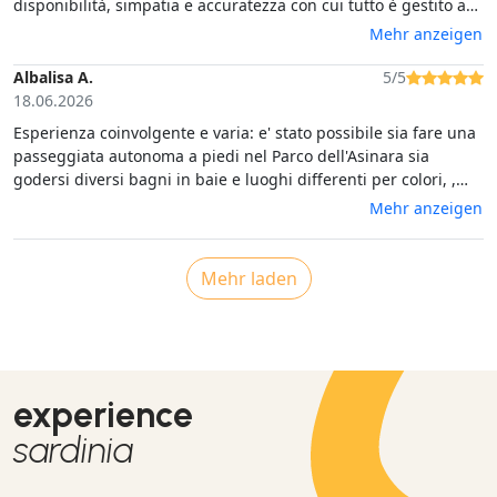
disponibilità, simpatia e accuratezza con cui tutto è gestito a
bordo nella massima sicurezza di tutti i partecipanti. L'Asinara
Mehr anzeigen
è meravigliosa per la sua natura e la sua storia: viverla dal
mare aggiunge una magia indimenticabile. Le piscine di
Albalisa A.
5/5
Fornelli, il bagno in quelle acque meravigliose e il lautissimo
18.06.2026
pranzo completo persino di caffè, dolci e mirto sono incredibili
Esperienza coinvolgente e varia: e' stato possibile sia fare una
passeggiata autonoma a piedi nel Parco dell'Asinara sia
godersi diversi bagni in baie e luoghi differenti per colori, ,
profondita', profumi. Ottimo cuoco e poacevole conversatore, il
Mehr anzeigen
maestro d'ascia e comandante ci ha accompagnato in
un'esperienza di Sardegna a tutto tondo. Consigliatissimo.
Mehr laden
experience
sardinia