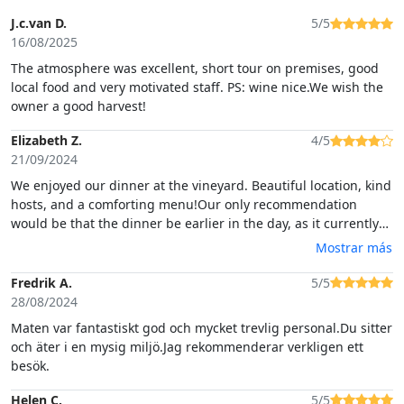
J.c.van D.
5/5
16/08/2025
The atmosphere was excellent, short tour on premises, good
local food and very motivated staff. PS: wine nice.We wish the
owner a good harvest!
Elizabeth Z.
4/5
21/09/2024
We enjoyed our dinner at the vineyard. Beautiful location, kind
hosts, and a comforting menu!Our only recommendation
would be that the dinner be earlier in the day, as it currently
happens in the dark (where you cannot see the beautiful
Mostrar más
surroundings). I would also have liked more engagement by
the host to enhance the experience (dedicated group tour,
Fredrik A.
5/5
winery history, more menu explanations). We would also
28/08/2024
recommend to have solutions "on hand" when the bugs are
Maten var fantastiskt god och mycket trevlig personal.Du sitter
bad (candles, electric zapper).
och äter i en mysig miljö.Jag rekommenderar verkligen ett
besök.
Helen C.
5/5