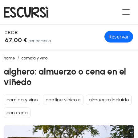
desde:
Reservar
67,00 €
por persona
alghero: almuerzo o cena en el viñedo
home
comida y vino
alghero: almuerzo o cena en el
viñedo
comida y vino
cantine vinicole
almuerzo incluido
con cena