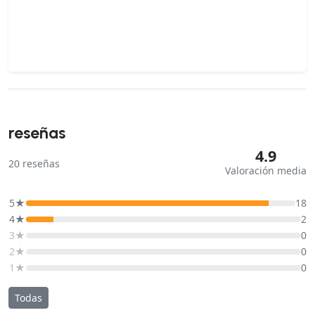
reseñas
4.9
20
reseñas
Valoración media
5★
18
4★
2
3★
0
2★
0
1★
0
Todas