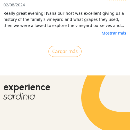
02/08/2024
Really great evening! Ivana our host was excellent giving us a
history of the family's vineyard and what grapes they used,
then we were allowed to explore the vineyard ourselves and
afterwards sat down to drink some delicious wine Chardonnay
Mostrar más
and Cabaret which is produced in the vineyard and we had a
very tasty home cooked four course meal cooked by Ivana's
father. All the ingredients were fresh and came from their
Cargar más
farm. We thoroughly enjoyed ourselves and all said i it was
value for money!
experience
sardinia