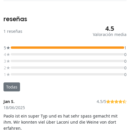
reseñas
4.5
1
reseñas
Valoración media
5★
1
4★
0
3★
0
2★
0
1★
0
Todas
Jan S.
4.5/5
18/06/2025
Paolo ist ein super Typ und es hat sehr spass gemacht mit
ihm. Wir konnten viel über Laconi und die Weine von dort
erfahren.