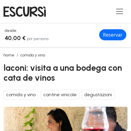
desde:
Reservar
40,00 €
por persona
laconi: visita a una bodega con cata de vinos
home
comida y vino
laconi: visita a una bodega con
cata de vinos
comida y vino
cantine vinicole
degustazioni