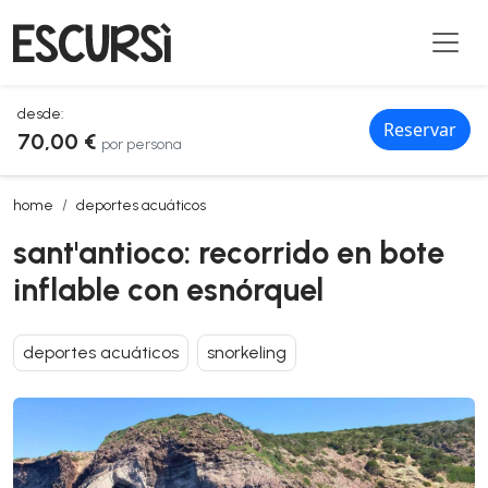
desde:
Reservar
70,00 €
por persona
sant'antioco: recorrido en bote inflable con esnórquel
home
deportes acuáticos
sant'antioco: recorrido en bote
inflable con esnórquel
deportes acuáticos
snorkeling