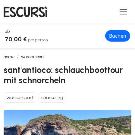
ab:
Buchen
70,00 €
pro person
sant'antioco: schlauchboottour mit schnorcheln
home
wassersport
sant'antioco: schlauchboottour
mit schnorcheln
wassersport
snorkeling